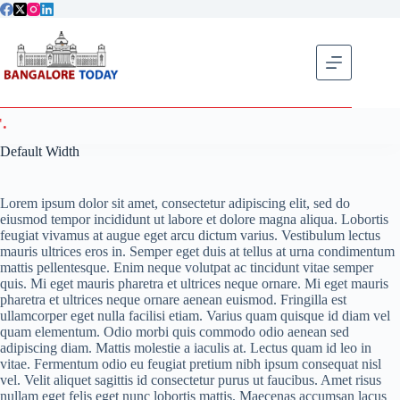
Skip
to
content
Get fla
Default Width
Lorem ipsum dolor sit amet, consectetur adipiscing elit, sed do
eiusmod tempor incididunt ut labore et dolore magna aliqua. Lobortis
feugiat vivamus at augue eget arcu dictum varius. Vestibulum lectus
mauris ultrices eros in. Semper eget duis at tellus at urna condimentum
mattis pellentesque. Enim neque volutpat ac tincidunt vitae semper
quis. Mi eget mauris pharetra et ultrices neque ornare. Mi eget mauris
pharetra et ultrices neque ornare aenean euismod. Fringilla est
ullamcorper eget nulla facilisi etiam. Varius quam quisque id diam vel
quam elementum. Odio morbi quis commodo odio aenean sed
adipiscing diam. Mattis molestie a iaculis at. Lectus quam id leo in
vitae. Fermentum odio eu feugiat pretium nibh ipsum consequat nisl
vel. Velit aliquet sagittis id consectetur purus ut faucibus. Amet risus
nullam eget felis eget nunc lobortis mattis. Maecenas accumsan lacus