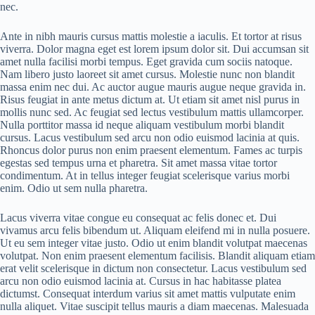
nec.
Ante in nibh mauris cursus mattis molestie a iaculis. Et tortor at risus
viverra. Dolor magna eget est lorem ipsum dolor sit. Dui accumsan sit
amet nulla facilisi morbi tempus. Eget gravida cum sociis natoque.
Nam libero justo laoreet sit amet cursus. Molestie nunc non blandit
massa enim nec dui. Ac auctor augue mauris augue neque gravida in.
Risus feugiat in ante metus dictum at. Ut etiam sit amet nisl purus in
mollis nunc sed. Ac feugiat sed lectus vestibulum mattis ullamcorper.
Nulla porttitor massa id neque aliquam vestibulum morbi blandit
cursus. Lacus vestibulum sed arcu non odio euismod lacinia at quis.
Rhoncus dolor purus non enim praesent elementum. Fames ac turpis
egestas sed tempus urna et pharetra. Sit amet massa vitae tortor
condimentum. At in tellus integer feugiat scelerisque varius morbi
enim. Odio ut sem nulla pharetra.
Lacus viverra vitae congue eu consequat ac felis donec et. Dui
vivamus arcu felis bibendum ut. Aliquam eleifend mi in nulla posuere.
Ut eu sem integer vitae justo. Odio ut enim blandit volutpat maecenas
volutpat. Non enim praesent elementum facilisis. Blandit aliquam etiam
erat velit scelerisque in dictum non consectetur. Lacus vestibulum sed
arcu non odio euismod lacinia at. Cursus in hac habitasse platea
dictumst. Consequat interdum varius sit amet mattis vulputate enim
nulla aliquet. Vitae suscipit tellus mauris a diam maecenas. Malesuada