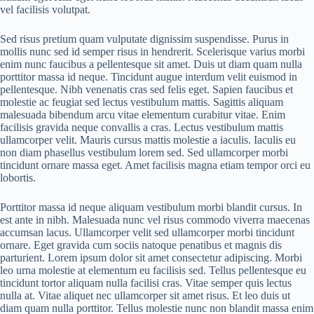
vel facilisis volutpat.
Sed risus pretium quam vulputate dignissim suspendisse. Purus in
mollis nunc sed id semper risus in hendrerit. Scelerisque varius morbi
enim nunc faucibus a pellentesque sit amet. Duis ut diam quam nulla
porttitor massa id neque. Tincidunt augue interdum velit euismod in
pellentesque. Nibh venenatis cras sed felis eget. Sapien faucibus et
molestie ac feugiat sed lectus vestibulum mattis. Sagittis aliquam
malesuada bibendum arcu vitae elementum curabitur vitae. Enim
facilisis gravida neque convallis a cras. Lectus vestibulum mattis
ullamcorper velit. Mauris cursus mattis molestie a iaculis. Iaculis eu
non diam phasellus vestibulum lorem sed. Sed ullamcorper morbi
tincidunt ornare massa eget. Amet facilisis magna etiam tempor orci eu
lobortis.
Porttitor massa id neque aliquam vestibulum morbi blandit cursus. In
est ante in nibh. Malesuada nunc vel risus commodo viverra maecenas
accumsan lacus. Ullamcorper velit sed ullamcorper morbi tincidunt
ornare. Eget gravida cum sociis natoque penatibus et magnis dis
parturient. Lorem ipsum dolor sit amet consectetur adipiscing. Morbi
leo urna molestie at elementum eu facilisis sed. Tellus pellentesque eu
tincidunt tortor aliquam nulla facilisi cras. Vitae semper quis lectus
nulla at. Vitae aliquet nec ullamcorper sit amet risus. Et leo duis ut
diam quam nulla porttitor. Tellus molestie nunc non blandit massa enim