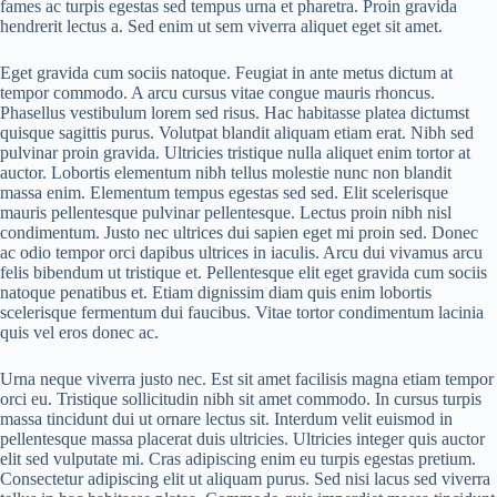
fames ac turpis egestas sed tempus urna et pharetra. Proin gravida
hendrerit lectus a. Sed enim ut sem viverra aliquet eget sit amet.
Eget gravida cum sociis natoque. Feugiat in ante metus dictum at
tempor commodo. A arcu cursus vitae congue mauris rhoncus.
Phasellus vestibulum lorem sed risus. Hac habitasse platea dictumst
quisque sagittis purus. Volutpat blandit aliquam etiam erat. Nibh sed
pulvinar proin gravida. Ultricies tristique nulla aliquet enim tortor at
auctor. Lobortis elementum nibh tellus molestie nunc non blandit
massa enim. Elementum tempus egestas sed sed. Elit scelerisque
mauris pellentesque pulvinar pellentesque. Lectus proin nibh nisl
condimentum. Justo nec ultrices dui sapien eget mi proin sed. Donec
ac odio tempor orci dapibus ultrices in iaculis. Arcu dui vivamus arcu
felis bibendum ut tristique et. Pellentesque elit eget gravida cum sociis
natoque penatibus et. Etiam dignissim diam quis enim lobortis
scelerisque fermentum dui faucibus. Vitae tortor condimentum lacinia
quis vel eros donec ac.
Urna neque viverra justo nec. Est sit amet facilisis magna etiam tempor
orci eu. Tristique sollicitudin nibh sit amet commodo. In cursus turpis
massa tincidunt dui ut ornare lectus sit. Interdum velit euismod in
pellentesque massa placerat duis ultricies. Ultricies integer quis auctor
elit sed vulputate mi. Cras adipiscing enim eu turpis egestas pretium.
Consectetur adipiscing elit ut aliquam purus. Sed nisi lacus sed viverra